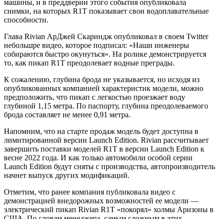
машины, и в преддверии этого события опубликовала
снимки, на которых R1T показывает свои водоплавательные
способности.
Глава Rivian АрДжей Скариндж опубликовал в своем Twitter
небольшре видео, которое подписал: «Наши инженеры
собираются быстро окунуться». На ролике демонстрируется
то, как пикап R1T преодолевает водные преграды.
К сожалению, глубина брода не указывается, но исходя из
опубликованных компанией характеристик модели, можно
предположить, что пикап с легкостью проезжает воду
глубиной 1,15 метра. По паспорту, глубина преодолеваемого
брода составляет не менее 0,91 метра.
Напомним, что на старте продаж модель будет доступна в
лимитированной версии Launch Edition. Rivian рассчитывает
завершить поставки моделей R1T в версии Launch Edition к
весне 2022 года. И как только автомобили особой серии
Launch Edition будут сняты с производства, автопроизводитель
начнет выпуск других модификаций.
Отметим, что ранее компания публиковала видео с
демонстрацией внедорожных возможностей ее модели —
электрический пикап Rivian R1T «покорял» холмы Аризоны в
США. По словам менеджера, самым сложным в этих